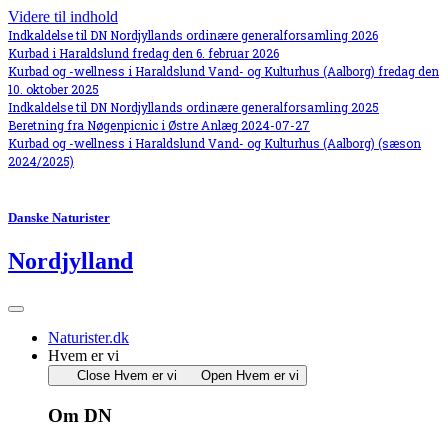
Videre til indhold
Indkaldelse til DN Nordjyllands ordinære generalforsamling 2026
Kurbad i Haraldslund fredag den 6. februar 2026
Kurbad og -wellness i Haraldslund Vand- og Kulturhus (Aalborg) fredag den
10. oktober 2025
Indkaldelse til DN Nordjyllands ordinære generalforsamling 2025
Beretning fra Nøgenpicnic i Østre Anlæg 2024-07-27
Kurbad og -wellness i Haraldslund Vand- og Kulturhus (Aalborg) (sæson
2024/2025)
Danske Naturister
Nordjylland
Naturister.dk
Hvem er vi
Close Hvem er vi
Open Hvem er vi
Om DN