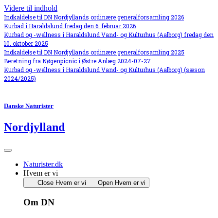
Videre til indhold
Indkaldelse til DN Nordjyllands ordinære generalforsamling 2026
Kurbad i Haraldslund fredag den 6. februar 2026
Kurbad og -wellness i Haraldslund Vand- og Kulturhus (Aalborg) fredag den
10. oktober 2025
Indkaldelse til DN Nordjyllands ordinære generalforsamling 2025
Beretning fra Nøgenpicnic i Østre Anlæg 2024-07-27
Kurbad og -wellness i Haraldslund Vand- og Kulturhus (Aalborg) (sæson
2024/2025)
Danske Naturister
Nordjylland
Naturister.dk
Hvem er vi
Close Hvem er vi
Open Hvem er vi
Om DN