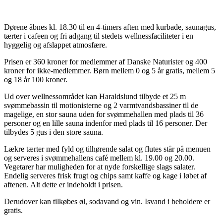
Dørene åbnes kl. 18.30 til en 4-timers aften med kurbade, saunagus,
tærter i cafeen og fri adgang til stedets wellnessfaciliteter i en
hyggelig og afslappet atmosfære.
Prisen er 360 kroner for medlemmer af Danske Naturister og 400
kroner for ikke-medlemmer. Børn mellem 0 og 5 år gratis, mellem 5
og 18 år 100 kroner.
Ud over wellnessområdet kan Haraldslund tilbyde et 25 m
svømmebassin til motionisterne og 2 varmtvandsbassiner til de
magelige, en stor sauna uden for svømmehallen med plads til 36
personer og en lille sauna indenfor med plads til 16 personer. Der
tilbydes 5 gus i den store sauna.
Lækre tærter med fyld og tilhørende salat og flutes står på menuen
og serveres i svømmehallens café mellem kl. 19.00 og 20.00.
Vegetarer har muligheden for at nyde forskellige slags salater.
Endelig serveres frisk frugt og chips samt kaffe og kage i løbet af
aftenen. Alt dette er indeholdt i prisen.
Derudover kan tilkøbes øl, sodavand og vin. Isvand i beholdere er
gratis.