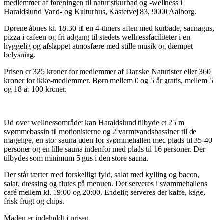
medlemmer af foreningen til naturistkurbad og -wellness i
Haraldslund Vand- og Kulturhus, Kastetvej 83, 9000 Aalborg.
Dørene åbnes kl. 18.30 til en 4-timers aften med kurbade, saunagus,
pizza i cafeen og fri adgang til stedets wellnessfaciliteter i en
hyggelig og afslappet atmosfære med stille musik og dæmpet
belysning.
Prisen er 325 kroner for medlemmer af Danske Naturister eller 360
kroner for ikke-medlemmer. Børn mellem 0 og 5 år gratis, mellem 5
og 18 år 100 kroner.
Ud over wellnessområdet kan Haraldslund tilbyde et 25 m
svømmebassin til motionisterne og 2 varmtvandsbassiner til de
magelige, en stor sauna uden for svømmehallen med plads til 35-40
personer og en lille sauna indenfor med plads til 16 personer. Der
tilbydes som minimum 5 gus i den store sauna.
Der står tærter med forskelligt fyld, salat med kylling og bacon,
salat, dressing og flutes på menuen. Det serveres i svømmehallens
café mellem kl. 19:00 og 20:00. Endelig serveres der kaffe, kage,
frisk frugt og chips.
Maden er indeholdt i prisen.