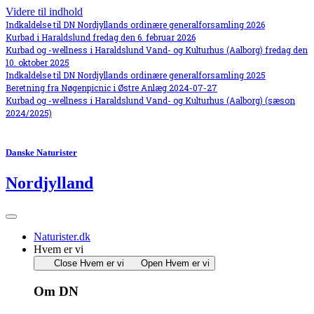
Videre til indhold
Indkaldelse til DN Nordjyllands ordinære generalforsamling 2026
Kurbad i Haraldslund fredag den 6. februar 2026
Kurbad og -wellness i Haraldslund Vand- og Kulturhus (Aalborg) fredag den
10. oktober 2025
Indkaldelse til DN Nordjyllands ordinære generalforsamling 2025
Beretning fra Nøgenpicnic i Østre Anlæg 2024-07-27
Kurbad og -wellness i Haraldslund Vand- og Kulturhus (Aalborg) (sæson
2024/2025)
Danske Naturister
Nordjylland
Naturister.dk
Hvem er vi
Close Hvem er vi
Open Hvem er vi
Om DN