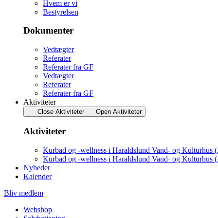
Hvem er vi
Bestyrelsen
Dokumenter
Vedtægter
Referater
Referater fra GF
Vedtægter
Referater
Referater fra GF
Aktiviteter
Close Aktiviteter
Open Aktiviteter
Aktiviteter
Kurbad og -wellness i Haraldslund Vand- og Kulturhus 
Kurbad og -wellness i Haraldslund Vand- og Kulturhus 
Nyheder
Kalender
Bliv medlem
Webshop