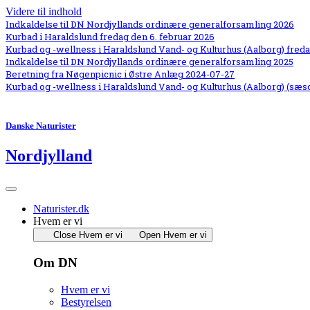
Videre til indhold
Indkaldelse til DN Nordjyllands ordinære generalforsamling 2026
Kurbad i Haraldslund fredag den 6. februar 2026
Kurbad og -wellness i Haraldslund Vand- og Kulturhus (Aalborg) freda
Indkaldelse til DN Nordjyllands ordinære generalforsamling 2025
Beretning fra Nøgenpicnic i Østre Anlæg 2024-07-27
Kurbad og -wellness i Haraldslund Vand- og Kulturhus (Aalborg) (sæs
Danske Naturister
Nordjylland
Naturister.dk
Hvem er vi
Close Hvem er vi
Open Hvem er vi
Om DN
Hvem er vi
Bestyrelsen