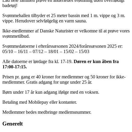
Lad hele familien prøve en anderledes svømning uden overflødigt
badetøj!
Svømmehallen tilbyder et 25 meter bassin med 1 m. vippe og 3 m.
vippe. Herudover selvfølgelig en varm sauna.
Ikke-medlemmer af Danske Naturister er velkomne til at prøve vores
svømmetilbud.
Svømmedatoerne i efterårssæsonen 2024/forårssæsonen 2025 er:
05/10 – 16/11 – 07/12 – 18/01 – 15/02 – 15/03
Alle datoerne er lørdage fra kl. 17-19.
Døren er kun åben fra
17:00-17:15.
Prisen pr. gang er 40 kroner for medlemmer og 50 kroner for ikke-
medlemmer. Gratis adgang for unge under 25 år.
Børn under 17 år kun adgang ifølge med en voksen.
Betaling med Mobilepay eller kontanter.
Medlemmer bedes medbringe medlemsnummer.
Generelt