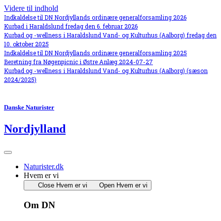
Videre til indhold
Indkaldelse til DN Nordjyllands ordinære generalforsamling 2026
Kurbad i Haraldslund fredag den 6. februar 2026
Kurbad og -wellness i Haraldslund Vand- og Kulturhus (Aalborg) fredag den
10. oktober 2025
Indkaldelse til DN Nordjyllands ordinære generalforsamling 2025
Beretning fra Nøgenpicnic i Østre Anlæg 2024-07-27
Kurbad og -wellness i Haraldslund Vand- og Kulturhus (Aalborg) (sæson
2024/2025)
Danske Naturister
Nordjylland
Naturister.dk
Hvem er vi
Close Hvem er vi
Open Hvem er vi
Om DN