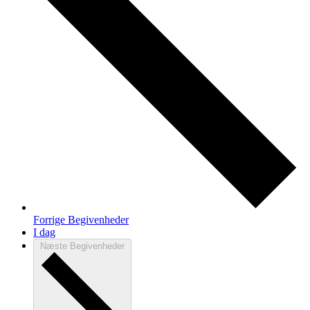
Forrige
Begivenheder
I dag
Næste
Begivenheder