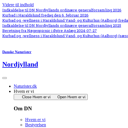
Videre til indhold
Indkaldelse til DN Nordjyllands ordinære generalforsamling 2026
Kurbad i Haraldslund fredag den 6. februar 2026
Kurbad og -wellness i Haraldslund Vand- og Kulturhus (Aalborg) freda
Indkaldelse til DN Nordjyllands ordinære generalforsamling 2025
Beretning fra Nøgenpicnic i Østre Anlæg 2024-07-27
Kurbad og -wellness i Haraldslund Vand- og Kulturhus (Aalborg) (sæs
Danske Naturister
Nordjylland
Naturister.dk
Hvem er vi
Close Hvem er vi
Open Hvem er vi
Om DN
Hvem er vi
Bestyrelsen