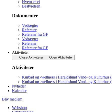
Hvem er vi
Bestyrelsen
Dokumenter
Vedtægter
Referater
Referater fra GF
Vedtægter
Referater
Referater fra GF
Aktiviteter
Close Aktiviteter
Open Aktiviteter
Aktiviteter
Kurbad og -wellness i Haraldslund Vand- og Kulturhus 
Kurbad og -wellness i Haraldslund Vand- og Kulturhus 
Nyheder
Kalender
Bliv medlem
Webshop