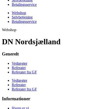
Selvbetjening
Betalingsservice
Webshop
Selvbetjening
Betalingsservice
Webshop
DN Nordsjælland
Generelt
Vedtægter
Referater
Referater fra GF
Vedtægter
Referater
Referater fra GF
Informationer
Hvem er vi